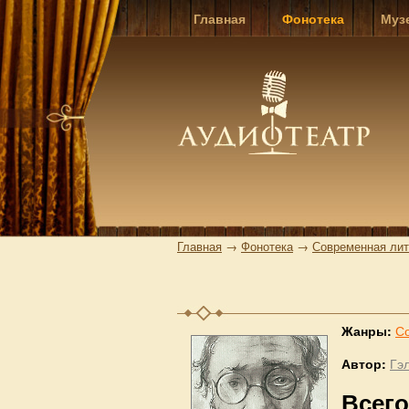
Главная
Фонотека
Муз
Главная
→
Фонотека
→
Современная лит
Жанры:
С
Автор:
Гэ
Всего