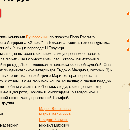
акль компании
Букворечник
по повести Пола Гэллико -
ого Андерсена XX века" - «Томасина. Кошка, которая думала,
гиней» (1957) в переводе Н.Трауберг.
атывающая история о сильном, самоуверенном человеке,
ет любить, но не умеет жить; это - сказочная история о
й игре судьбы с человеком и человека со своей судьбой. Она
т об удивительном ветеринаре Эндрью Макдьюи, который (!) не
ных; о его маленькой дочке Мэри, которая перестала
ть с отцом, и о ее любимой кошке Томасине; о лесной колдунье
рую любили животные и боялись люди; о священнике отце
ящем в Доброту, Любовь и Милосердие; о загадочной и
нной кошке Баст, прозванной Талифой.
 группа:
Мария Величкина
ка
Мария Величкина
Шандор Каллош
 мастеринг
Михаил Махович