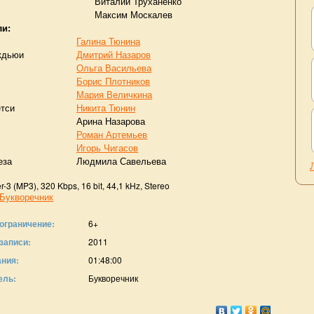
Виталий Труханенко
Максим Москалев
ли:
Галина Тюнина
кдьюи
Дмитрий Назаров
Ольга Васильева
Борис Плотников
Мария Величкина
етси
Никита Тюнин
Арина Назарова
Роман Артемьев
Игорь Чигасов
еза
Людмила Савельева
3 (MP3), 320 Kbps, 16 bit, 44,1 kHz, Stereo
Букворечник
ограничение:
6+
записи:
2011
ания:
01:48:00
ель:
Букворечник