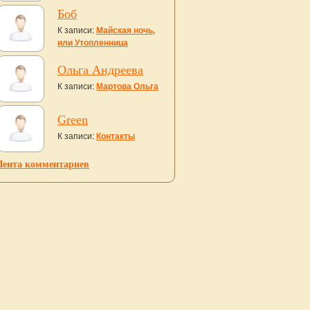
Боб
К записи:
Майская ночь,
или Утопленница
Ольга Андреева
К записи:
Мартова Ольга
Green
К записи:
Контакты
Лента комментариев