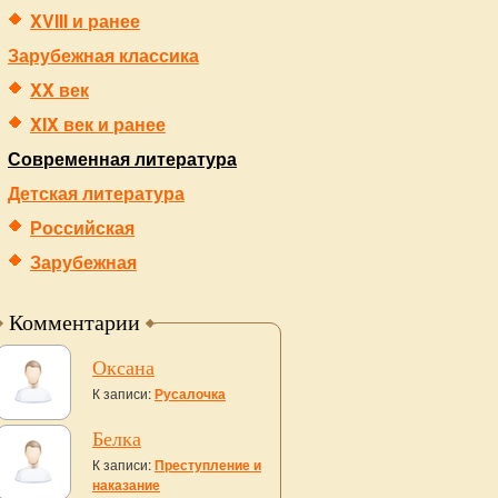
XVIII и ранее
Зарубежная классика
XX век
XIX век и ранее
Современная литература
Детская литература
Российская
Зарубежная
Комментарии
Оксана
К записи:
Русалочка
Белка
К записи:
Преступление и
наказание