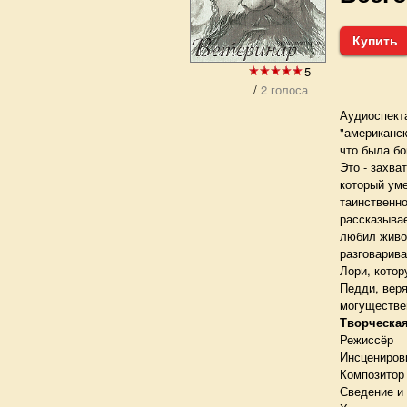
Купить
5
/
2 голоса
Аудиоспект
"американск
что была бо
Это - захв
который уме
таинственно
рассказывае
любил живот
разговарива
Лори, кото
Педди, вер
могуществе
Творческая
Режиссёр
Инсцениров
Композитор
Сведение и