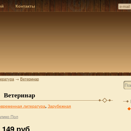
ей
Контакты
ература
→
Ветеринар
Ветеринар
овременная литература
,
Зарубежная
ллико Пол
 149 руб