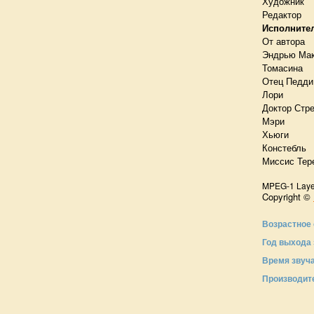
Художник
Редактор
Исполните
От автора
Эндрью Ма
Томасина
Отец Педди
Лори
Доктор Стр
Мэри
Хьюги
Констебль
Миссис Тер
MPEG-1 Layer-
Copyright ©
Возрастное 
Год выхода 
Время звуч
Производит