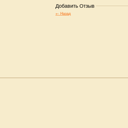
Добавить Отзыв
← Назад
2011-2026 © Аудиотеатр. Все права защ
Пользовательское соглашение
Свидетельство о регистрации СМИ от 25