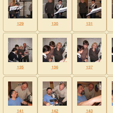
129
130
131
135
136
137
141
142
143