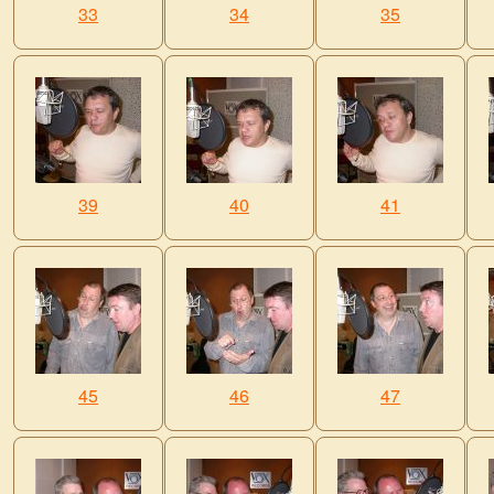
33
34
35
39
40
41
45
46
47