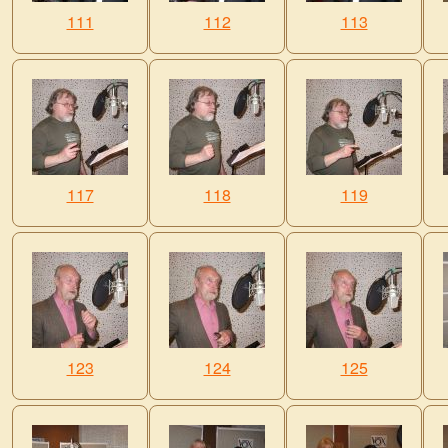
111
112
113
117
118
119
123
124
125