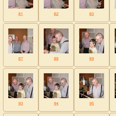
81
82
83
87
88
89
93
94
95