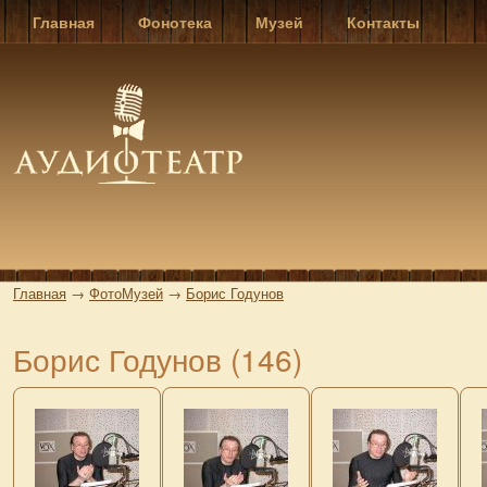
Главная
Фонотека
Музей
Контакты
Главная
→
ФотоМузей
→
Борис Годунов
Борис Годунов (146)